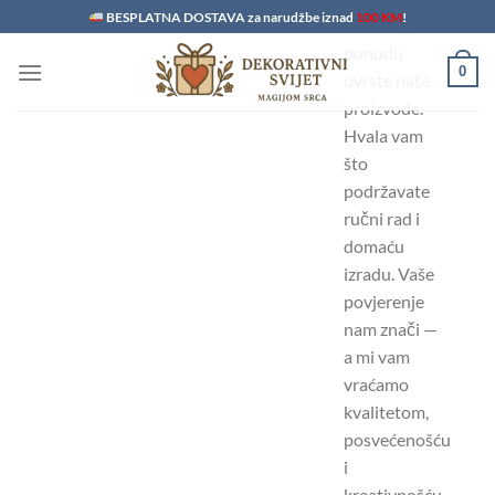
Skip
BESPLATNA DOSTAVA za narudžbe iznad
100 KM
!
da u svoju
to
ponudu
content
0
uvrste naše
proizvode.
Hvala vam
što
podržavate
ručni rad i
domaću
izradu. Vaše
povjerenje
nam znači —
a mi vam
vraćamo
kvalitetom,
posvećenošću
i
kreativnošću.