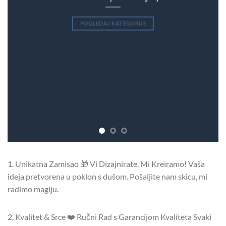
POGLEDAJ KATEGORIJE
1. Unikatna Zamisao 🎁 Vi Dizajnirate, Mi Kreiramo! Vaša
ideja pretvorena u poklon s dušom. Pošaljite nam skicu, mi
radimo magiju.
2. Kvalitet & Srce ❤️ Ručni Rad s Garancijom Kvaliteta Svaki