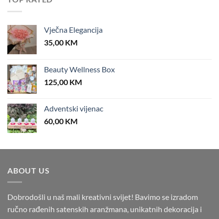
Vječna Elegancija
35,00
KM
Beauty Wellness Box
125,00
KM
Adventski vijenac
60,00
KM
ABOUT US
Dobrodošli u naš mali kreativni svijet! Bavimo se izradom
ručno rađenih satenskih aranžmana, unikatnih dekoracija i