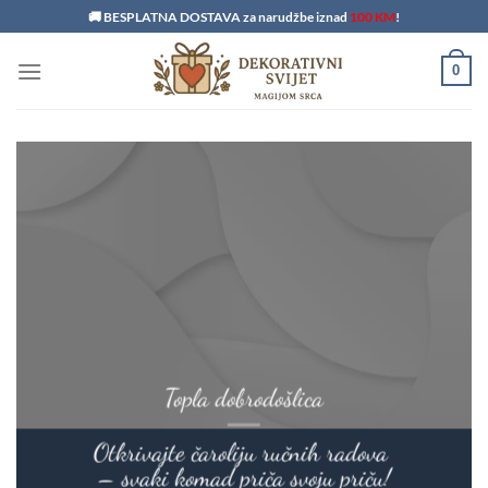
Skip
🚚 BESPLATNA DOSTAVA za narudžbe iznad
100 KM
!
to
content
0
Topla dobrodošlica
Otkrivajte čaroliju ručnih radova
– svaki komad priča svoju priču!