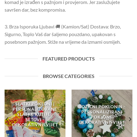
komad je izrađen s pažnjom i provjerom. Jer zaslužujete
savršen dar, bez kompromisa.
3. Brza Isporuka Ljubavi 🚚 (Kamion/Sat) Dostava: Brzo,
Sigurno, Toplo Vaš dar šaljemo pouzdano, upakovan s
posebnom pažnjom. Stiže na vrijeme da izmami osmijeh.
FEATURED PRODUCTS
BROWSE CATEGORIES
SLATKI POKLONI |
BOŽIĆNI POKLONIN -
PERSONALIZOVANE
PERSONALIZIRANI
SLATKE KUTIJE I
POKLONI-
SETOVI -
DEKORATIVNISVIJET
DEKORATIVNISVIJET